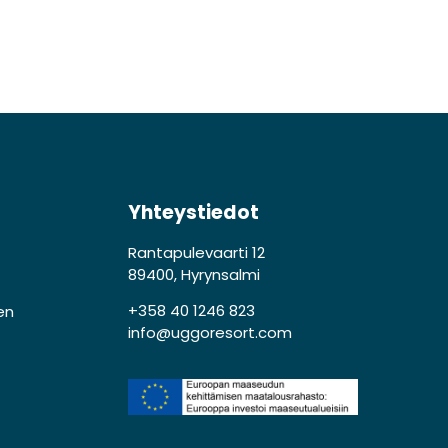
Yhteystiedot
Rantapulevaarti 12
89400, Hyrynsalmi
+358 40 1246 823
en
info@uggoresort.com