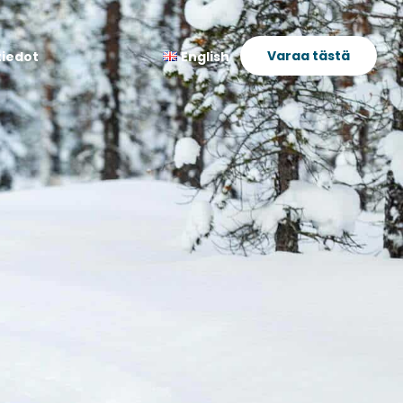
Varaa tästä
tiedot
English