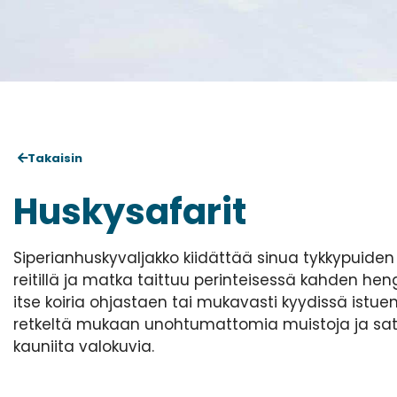
Takaisin
Huskysafarit
Siperianhuskyvaljakko kiidättää sinua tykkypuide
reitillä ja matka taittuu perinteisessä kahden he
itse koiria ohjastaen tai mukavasti kyydissä istu
retkeltä mukaan unohtumattomia muistoja ja s
kauniita valokuvia.