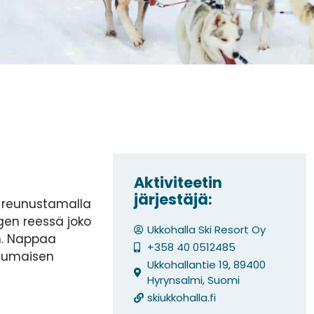
Aktiviteetin
järjestäjä:
n reunustamalla
ngen reessä joko
Ukkohalla Ski Resort Oy
en. Nappaa
+358 40 0512485
atumaisen
Ukkohallantie 19, 89400
Hyrynsalmi, Suomi
skiukkohalla.fi