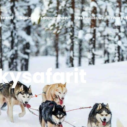
iteetit
Sijainti ja saapuminen
Vastuullisuus
Yhteys
kysafarit